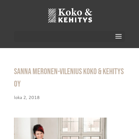
Sanna Meronen-Vilenius Koko & Kehitys
Oy
loka 2, 2018