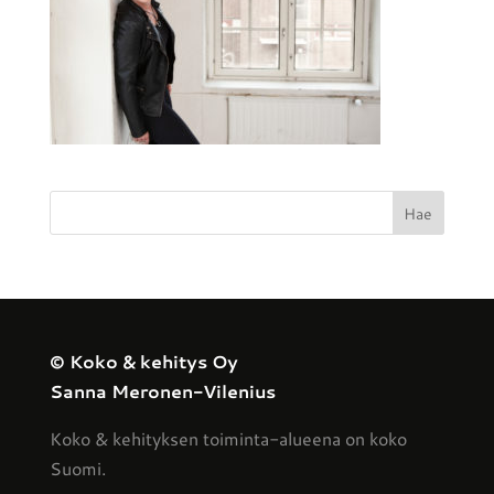
© Koko & kehitys Oy
Sanna Meronen-Vilenius
Koko & kehityksen toiminta-alueena on koko
Suomi.