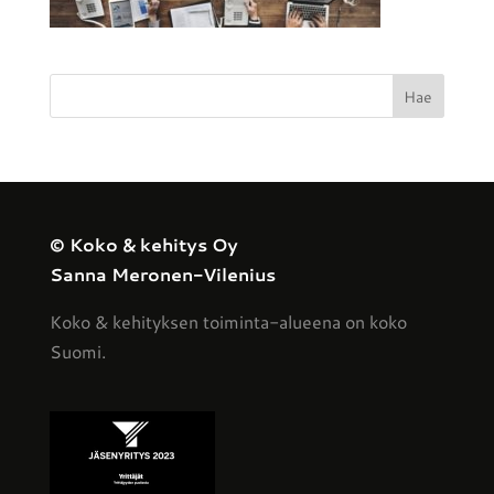
© Koko & kehitys Oy
Sanna Meronen-Vilenius
Koko & kehityksen toiminta-alueena on koko
Suomi.